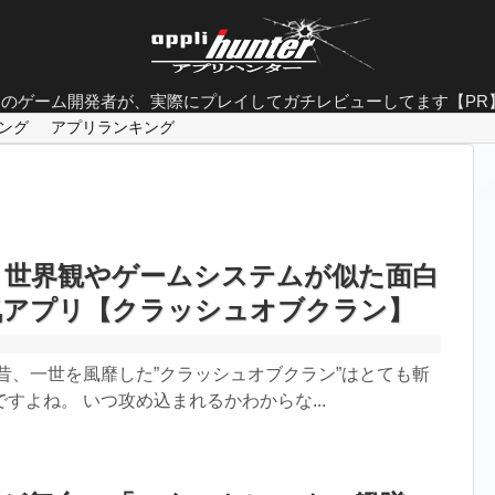
面白すぎるゲーム特集
ロのゲーム開発者が、実際にプレイしてガチレビューしてます【PR
やり込み要素抜群のゲーム
ング
アプリランキング
グラフィックが美しすぎるゲーム
ストーリーの完成度が凄いゲーム
人気ソシャゲランキング
と世界観やゲームシステムが似た面白
FINAL FANTASYシリーズのゲーム
気アプリ【クラッシュオブクラン】
20代男性におすすめな神ゲー
昔、一世を風靡した”クラッシュオブクラン”はとても斬
大人がハマるゲーム
すよね。 いつ攻め込まれるかわからな...
基本無料なのに面白いゲーム
シングルプレイ用ゲーム