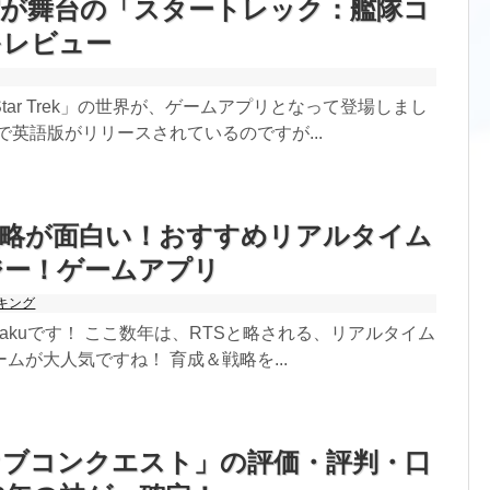
宙が舞台の「スタートレック：艦隊コ
をレビュー
おすすめゲームランキング
RPG
tar Trek」の世界が、ゲームアプリとなって登場しまし
シミュレーション
で英語版がリリースされているのですが...
美少女が登場するゲーム
好きな「ゲームジャンル」ランキング
戦略が面白い！おすすめリアルタイム
ジー！ゲームアプリ
アプリランキング
キング
マッチングアプリ
akuです！ ここ数年は、RTSと略される、リアルタイム
ムが大人気ですね！ 育成＆戦略を...
ライブ配信アプリ
ニュースアプリ
オブコンクエスト」の評価・評判・口
バイト探しアプリ