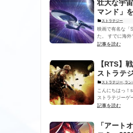
壮大な宇
マンド」
ストラテジー
映画で有名な「S
た。 すでに海外
記事を読む
【RTS】
ストラテ
ストラテジー
,
ラン
こんにちはっ！s
ストラテジーゲー
記事を読む
「アート