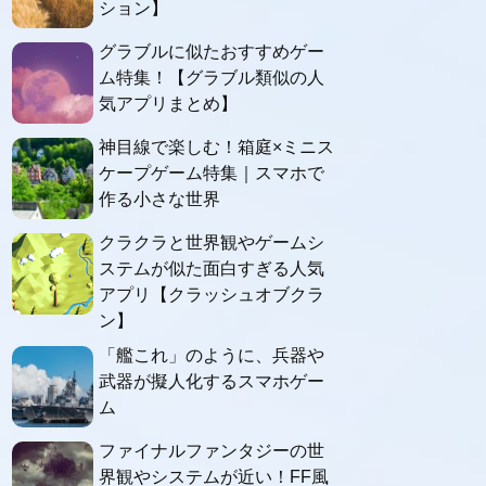
ション】
グラブルに似たおすすめゲー
ム特集！【グラブル類似の人
気アプリまとめ】
神目線で楽しむ！箱庭×ミニス
ケープゲーム特集｜スマホで
作る小さな世界
クラクラと世界観やゲームシ
ステムが似た面白すぎる人気
アプリ【クラッシュオブクラ
ン】
「艦これ」のように、兵器や
武器が擬人化するスマホゲー
ム
ファイナルファンタジーの世
界観やシステムが近い！FF風