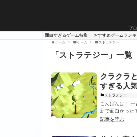
プ
面白すぎるゲーム特集
おすすめゲームランキ
ホーム
ゲーム
ストラテジー
「
ストラテジー
」
一覧
クラクラ
すぎる人
ストラテジー
こんばんは！ 一
新で面白かったで
記事を読む