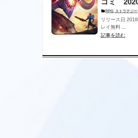
コミ 20
RPG
,
ストラテジー
リリース日 201
レイ無料 ...
記事を読む