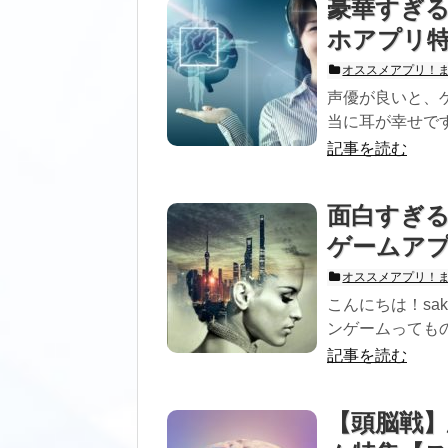
豪華すぎ
ホアプリ
オススメアプリ！
声優が良いと、
当に耳が幸せです
記事を読む
面白すぎ
ゲームア
オススメアプリ！
こんにちは！sa
ンゲームってもの
記事を読む
【頭脳戦