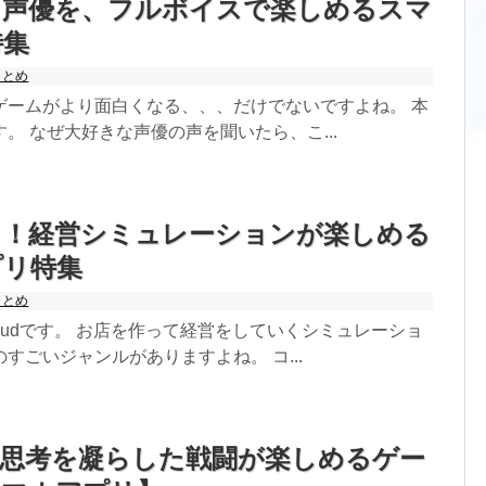
る声優を、フルボイスで楽しめるスマ
特集
おすすめゲームランキング
まとめ
RPG
ゲームがより面白くなる、、、だけでないですよね。 本
シミュレーション
。 なぜ大好きな声優の声を聞いたら、こ...
美少女が登場するゲーム
好きな「ゲームジャンル」ランキング
る！経営シミュレーションが楽しめる
プリ特集
アプリランキング
まとめ
マッチングアプリ
kudです。 お店を作って経営をしていくシミュレーショ
すごいジャンルがありますよね。 コ...
ライブ配信アプリ
ニュースアプリ
】思考を凝らした戦闘が楽しめるゲー
バイト探しアプリ