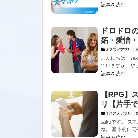
記事を読む
ドロドロ
妬・愛憎・
オススメアプリ！
こんにちは。sa
ていますが、やは
記事を読む
【RPG】
リ【片手
オススメアプリ！
sakuです。 
ね。 基本的に両
記事を読む