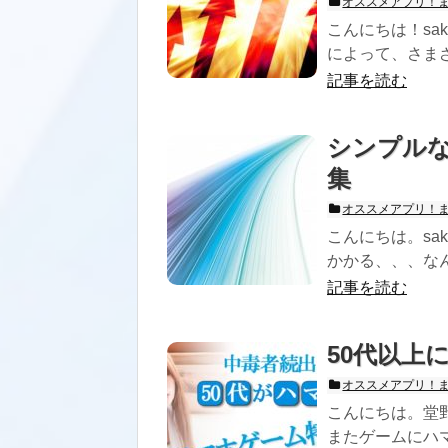
オススメアプリ！
こんにちは！sa
によって、さまざ
記事を読む
シンプル
集
オススメアプリ！
こんにちは。sa
かかる、、、なん
記事を読む
50代以上
オススメアプリ！
こんにちは。堂
またゲームにハマ