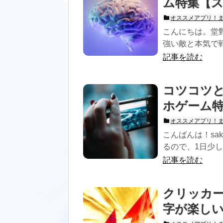
ム特集【
オススメアプリ！
こんにちは。堂
強い敵と本気で戦
記事を読む
コツコツ
ホゲーム
オススメアプリ！
こんばんは！sa
るので、1日少し
記事を読む
クリッカ
字が楽し