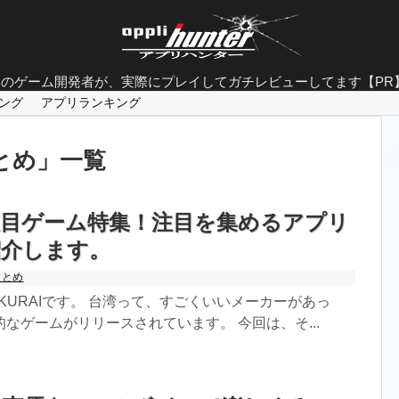
面白すぎるゲーム特集
ロのゲーム開発者が、実際にプレイしてガチレビューしてます【PR
やり込み要素抜群のゲーム
ング
アプリランキング
グラフィックが美しすぎるゲーム
とめ
」
一覧
ストーリーの完成度が凄いゲーム
人気ソシャゲランキング
注目ゲーム特集！注目を集めるアプリ
FINAL FANTASYシリーズのゲーム
紹介します。
まとめ
20代男性におすすめな神ゲー
KURAIです。 台湾って、すごくいいメーカーがあっ
大人がハマるゲーム
なゲームがリリースされています。 今回は、そ...
基本無料なのに面白いゲーム
シングルプレイ用ゲーム