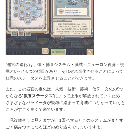
”器官の進化”は、体・捕食システム・脳域・ニューロン視覚・視
覚といった5つの項目があり、それぞれ進化させることによって
任意のステータスを上昇させることができます。
また、この器官の進化は、人気・技術・芸術・信仰・文化の5つ
からなる”
教養ステータス
”によって上限が解放されていくため、
さまざまなパラメータが複雑に絡まって育成につながっていくと
ころがすごく良くて来ています。
一見複雑そうに見えますが、1回ハマるとこのシステムがまたす
ごく病みつきになるほどのめり込んでしまいますよ。