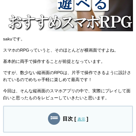
おすすめゲームランキング
RPG
シミュレーション
sakuです。
美少女が登場するゲーム
スマホのRPGっていうと、そのほとんどが横画面ですよね。
基本的に両手で操作することが前提となっています。
好きな「ゲームジャンル」ランキング
ですが、数少ない縦画面のRPGは、片手で操作できるように設計さ
アプリランキング
れているのでめちゃ手軽に楽しめて最高です！
マッチングアプリ
今回は、そんな縦画面のスマホアプリの中で、実際にプレイして面
白いと思ったものをレビューしていきたいと思います。
ライブ配信アプリ
ニュースアプリ
目次
[
]
表示
バイト探しアプリ