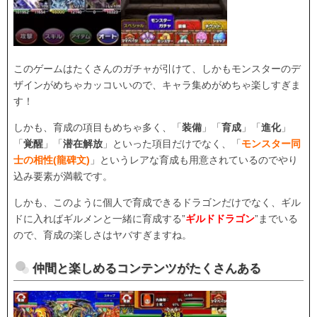
このゲームはたくさんのガチャが引けて、しかもモンスターのデ
ザインがめちゃカッコいいので、キャラ集めがめちゃ楽しすぎま
す！
しかも、育成の項目もめちゃ多く、「
装備
」「
育成
」「
進化
」
「
覚醒
」「
潜在解放
」といった項目だけでなく、「
モンスター同
士の相性(龍碑文)
」というレアな育成も用意されているのでやり
込み要素が満載です。
しかも、このように個人で育成できるドラゴンだけでなく、ギル
ドに入ればギルメンと一緒に育成する”
ギルドドラゴン
”までいる
ので、育成の楽しさはヤバすぎますね。
仲間と楽しめるコンテンツがたくさんある