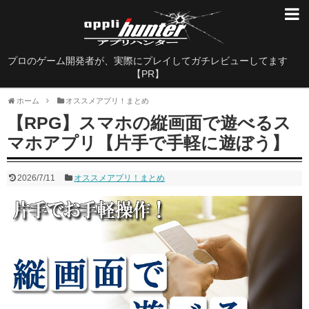
面白すぎるゲーム特集
プロのゲーム開発者が、実際にプレイしてガチレビューしてます
やり込み要素抜群のゲーム
【PR】
グラフィックが美しすぎるゲーム
ホーム
オススメアプリ！まとめ
【RPG】スマホの縦画面で遊べるス
ストーリーの完成度が凄いゲーム
マホアプリ【片手で手軽に遊ぼう】
人気ソシャゲランキング
2026/7/11
オススメアプリ！まとめ
FINAL FANTASYシリーズのゲーム
20代男性におすすめな神ゲー
大人がハマるゲーム
基本無料なのに面白いゲーム
シングルプレイ用ゲーム