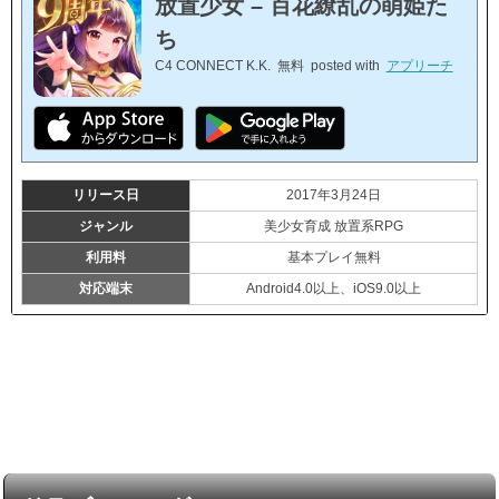
放置少女 – 百花繚乱の萌姫た
ち
C4 CONNECT K.K.
無料
posted with
アプリーチ
リリース日
2017年3月24日
ジャンル
美少女育成 放置系RPG
利用料
基本プレイ無料
対応端末
Android4.0以上、iOS9.0以上