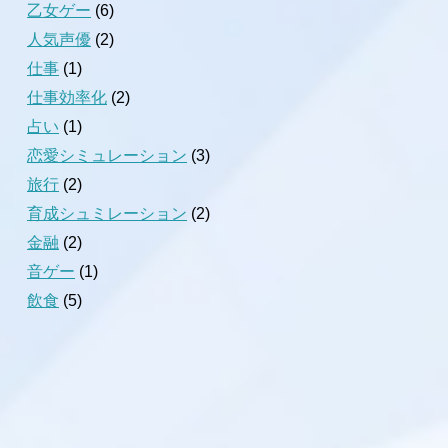
乙女ゲー
(6)
人気声優
(2)
仕事
(1)
仕事効率化
(2)
占い
(1)
恋愛シミュレーション
(3)
旅行
(2)
育成シュミレーション
(2)
金融
(2)
音ゲー
(1)
飲食
(5)