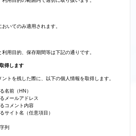
、利用目的の範囲内で適切に取り扱います。
おすすめゲームランキング
RPG
においてのみ適用されます。
シミュレーション
美少女が登場するゲーム
と利用目的、保存期間等は下記の通りです。
好きな「ゲームジャンル」ランキング
を取得します
メントを残した際に、以下の個人情報を取得します。
アプリランキング
マッチングアプリ
る名前（HN）
るメールアドレス
ライブ配信アプリ
るコメント内容
るサイト名（任意項目）
ニュースアプリ
字列
バイト探しアプリ