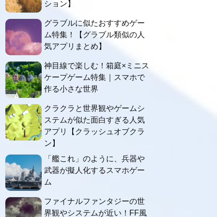
ション】
グラブルに似たおすすめゲー
ム特集！【グラブル類似の人
気アプリまとめ】
神目線で楽しむ！箱庭×ミニス
ケープゲーム特集｜スマホで
作る小さな世界
クラクラと世界観やゲームシ
ステムが似た面白すぎる人気
アプリ【クラッシュオブクラ
ン】
「艦これ」のように、兵器や
武器が擬人化するスマホゲー
ム
ファイナルファンタジーの世
界観やシステムが近い！FF風