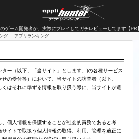
面白すぎるゲーム特集
ロのゲーム開発者が、実際にプレイしてガチレビューしてます【PR
やり込み要素抜群のゲーム
ング
アプリランキング
グラフィックが美しすぎるゲーム
ストーリーの完成度が凄いゲーム
ンター（以下、「当サイト」とします。)の各種サービス
人気ソシャゲランキング
合せの受付等）において、当サイトの訪問者（以下、
FINAL FANTASYシリーズのゲーム
しくはそれに準ずる情報を取り扱う際に、当サイトが遵
20代男性におすすめな神ゲー
大人がハマるゲーム
し、個人情報を保護することが社会的責務であると考
基本無料なのに面白いゲーム
当サイトで取扱う個人情報の取得、利用、管理を適正に
シングルプレイ用ゲーム