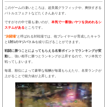
このゲームの凄いところは、超美麗グラフィックや、爽快すぎる
バトルエフェクトなどたくさんあります。
ですがその中で最も凄いのが、
本気で一番強いヤツを決めれるシ
ステムがある
ところです。
”
決闘場
”と呼ばれる対戦場では、他プレイヤーが育成したキャラ
と
1対1のマジバトル
を繰り広げることができます。
戦闘に勝つことによってもらえる名誉ポイントでランキングが変
動
し、強い相手
に勝つと
ランキングが上昇するので、マジ本気で
戦ってしまいます。
毎週、順位によって豪華な
報酬
が毎週もらえたり、
名誉ランク
が
上がることで
能力値
が上昇します。