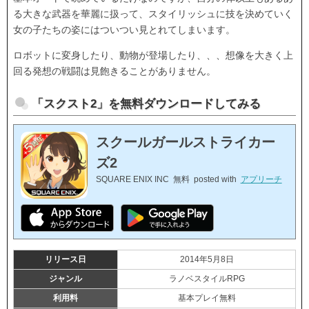
る大きな武器を華麗に扱って、スタイリッシュに技を決めていく
女の子たちの姿にはついつい見とれてしまいます。
ロボットに変身したり、動物が登場したり、、、想像を大きく上
回る発想の戦闘は見飽きることがありません。
「スクスト2」を無料ダウンロードしてみる
スクールガールストライカー
ズ2
SQUARE ENIX INC
無料
posted with
アプリーチ
リリース日
2014年5月8日
ジャンル
ラノベスタイルRPG
利用料
基本プレイ無料