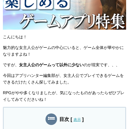
おすすめゲームランキング
RPG
シミュレーション
こんにちは！
美少女が登場するゲーム
魅力的な女主人公がゲームの中心にいると、ゲーム全体が華やかに
なりますよね！
好きな「ゲームジャンル」ランキング
ですが、
女主人公のゲームって以外に少ない
のが現実です、、、
アプリランキング
今回はアプリハンター編集部が、女主人公でプレイできるゲームを
できるだけたくさん探してみました。
マッチングアプリ
RPGがやや多くなりましたが、気になったものがあったらぜひプレ
ライブ配信アプリ
イしてみてくださいね！
ニュースアプリ
目次
[
]
表示
バイト探しアプリ