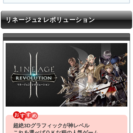
出前アプリ
リネージュ2 レボリューション
お
す
超絶3Dグラフィックが神レベル
これを選べばＯＫな程の人気ゲーム