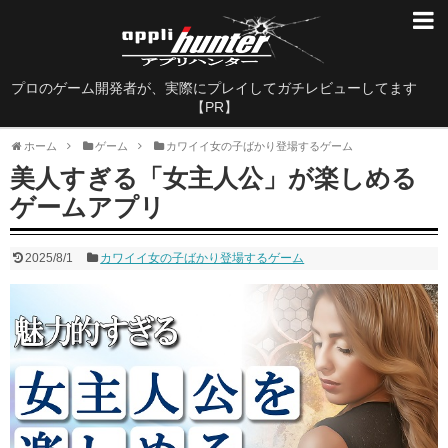
面白すぎるゲーム特集
プロのゲーム開発者が、実際にプレイしてガチレビューしてます
やり込み要素抜群のゲーム
【PR】
グラフィックが美しすぎるゲーム
ホーム
ゲーム
カワイイ女の子ばかり登場するゲーム
美人すぎる「女主人公」が楽しめる
ストーリーの完成度が凄いゲーム
ゲームアプリ
人気ソシャゲランキング
2025/8/1
カワイイ女の子ばかり登場するゲーム
FINAL FANTASYシリーズのゲーム
20代男性におすすめな神ゲー
大人がハマるゲーム
基本無料なのに面白いゲーム
シングルプレイ用ゲーム