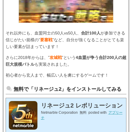
それ以外にも、
血盟同士の50人vs50人、
合計100人
が参加できる
信じがたい規模の
”
要塞戦
”など、自分が強くなることがとても楽
しい要素が詰まっています！
さらに2018年からは、
”
攻城戦
”という
4血盟が争う合計200人の超
巨大規模バトル
も実装されました。
初心者から玄人まで、幅広い人を虜にするゲームです！
無料で「リネージュ2」をインストールしてみる
リネージュ2 レボリューション
Netmarble Corporation
無料
posted with
アプリー
チ