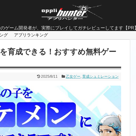
面白すぎるゲーム特集
ロのゲーム開発者が、実際にプレイしてガチレビューしてます【PR
やり込み要素抜群のゲーム
ング
アプリランキング
グラフィックが美しすぎるゲーム
を育成できる！おすすめ無料ゲー
ストーリーの完成度が凄いゲーム
人気ソシャゲランキング
2025/8/11
乙女ゲー
,
育成シュミレーション
FINAL FANTASYシリーズのゲーム
20代男性におすすめな神ゲー
大人がハマるゲーム
基本無料なのに面白いゲーム
シングルプレイ用ゲーム