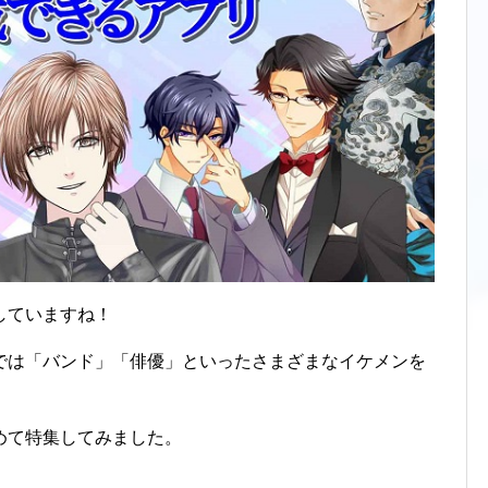
おすすめゲームランキング
RPG
シミュレーション
美少女が登場するゲーム
好きな「ゲームジャンル」ランキング
アプリランキング
していますね！
マッチングアプリ
では「バンド」「俳優」といったさまざまなイケメンを
ライブ配信アプリ
ニュースアプリ
めて特集してみました。
バイト探しアプリ