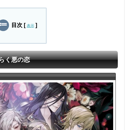
出前アプリ
目次
[
]
表示
らく悪の恋