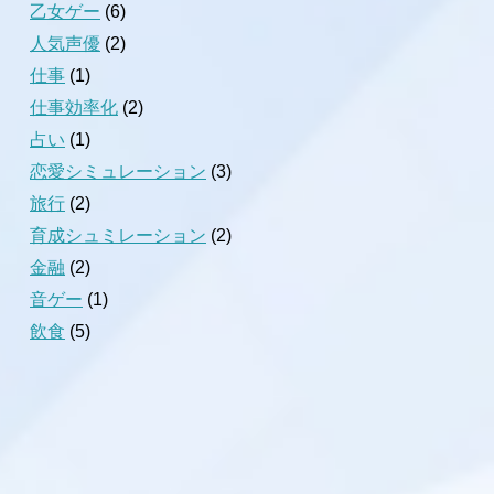
乙女ゲー
(6)
人気声優
(2)
仕事
(1)
仕事効率化
(2)
占い
(1)
恋愛シミュレーション
(3)
旅行
(2)
育成シュミレーション
(2)
金融
(2)
音ゲー
(1)
飲食
(5)