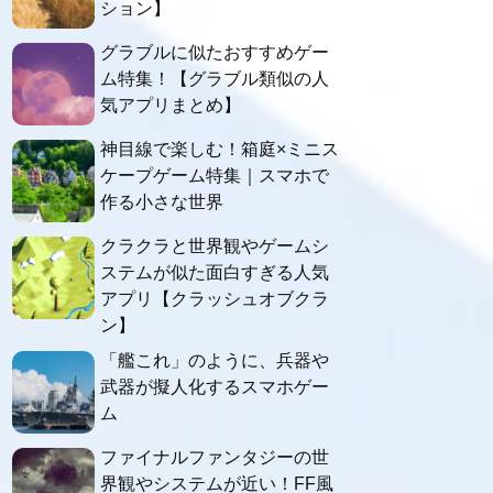
ション】
グラブルに似たおすすめゲー
ム特集！【グラブル類似の人
気アプリまとめ】
神目線で楽しむ！箱庭×ミニス
ケープゲーム特集｜スマホで
作る小さな世界
クラクラと世界観やゲームシ
ステムが似た面白すぎる人気
アプリ【クラッシュオブクラ
ン】
「艦これ」のように、兵器や
武器が擬人化するスマホゲー
ム
ファイナルファンタジーの世
界観やシステムが近い！FF風